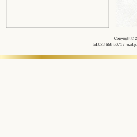
Copyright ©
2
tel:
023-658-5071
/ mail:
j