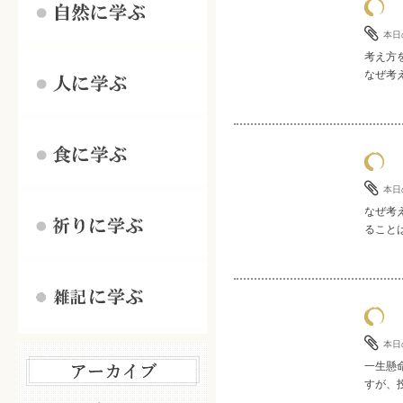
本日
考え方
なぜ考え
本日
なぜ考
ることは
本日
一生懸
すが、投