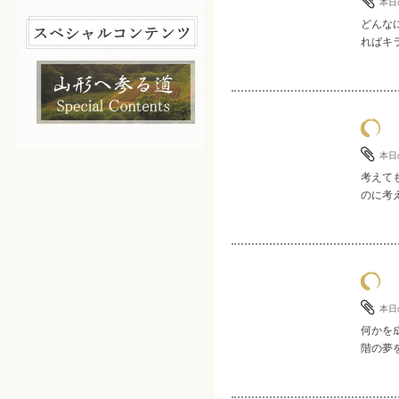
本日
どんな
ればキラ
本日
考えて
のに考え
本日
何かを
階の夢を