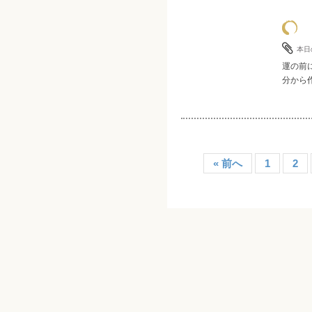
本日
運の前
分から作
« 前へ
1
2