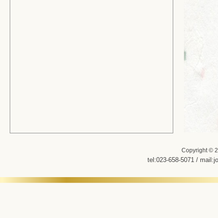
Copyright ©
2
tel:
023-658-5071
/ mail:
j