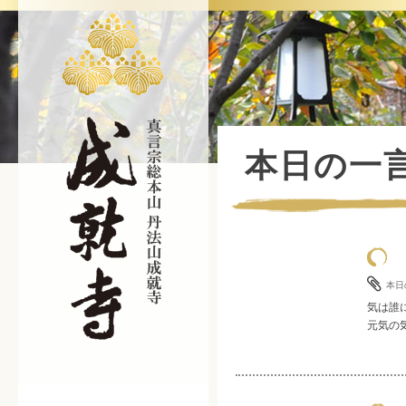
本日の一
本日
気は誰
元気の